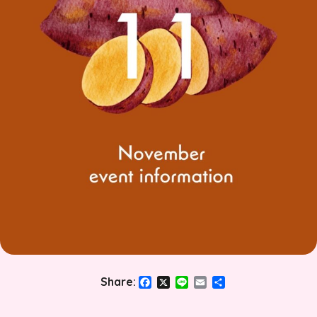
Facebook
X
Line
Email
共
Share:
有