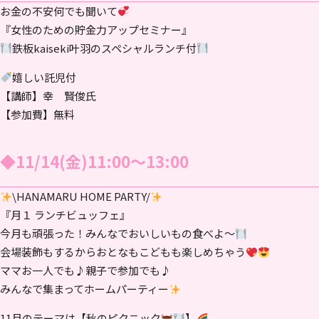
お金の不安何でも聞いて
『女性のための貯金力アップセミナー』
鉄板kaiseki叶羽のスペシャルランチ付
嬉しい託児付
【講師】幸 賢俊氏
【参加費】無料
◆11/14(金)11:00〜13:00
\HANAMARU HOME PARTY/
『月１ ランチビュッフェ』
今月も頑張った！みんなでおいしいもの食べよ～
会場装飾もするからおとなもこどもも楽しめちゃう
ママお一人でも♪親子で参加でも♪
みんなで集まってホームパーティー
11月のテーマは【秋のピクニック
】